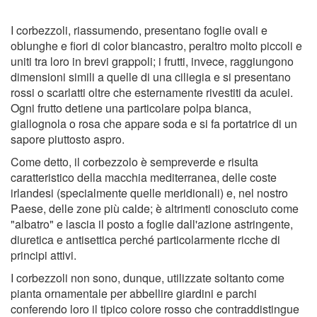
I corbezzoli, riassumendo, presentano foglie ovali e
oblunghe e fiori di color biancastro, peraltro molto piccoli e
uniti tra loro in brevi grappoli; i frutti, invece, raggiungono
dimensioni simili a quelle di una ciliegia e si presentano
rossi o scarlatti oltre che esternamente rivestiti da aculei.
Ogni frutto detiene una particolare polpa bianca,
giallognola o rosa che appare soda e si fa portatrice di un
sapore piuttosto aspro.
Come detto, il corbezzolo è sempreverde e risulta
caratteristico della macchia mediterranea, delle coste
irlandesi (specialmente quelle meridionali) e, nel nostro
Paese, delle zone più calde; è altrimenti conosciuto come
"albatro" e lascia il posto a foglie dall'azione astringente,
diuretica e antisettica perché particolarmente ricche di
principi attivi.
I corbezzoli non sono, dunque, utilizzate soltanto come
pianta ornamentale per abbellire giardini e parchi
conferendo loro il tipico colore rosso che contraddistingue