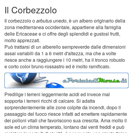
Il Corbezzolo
Il corbezzolo o
arbutus unedo
, è un albero originario della
zona mediterranea occidentale, appartiene alla famiglia
delle Ericaceae e ci offre degli splendidi e gustosi frutti,
molto apprezzati.
Può trattarsi di un alberello sempreverde dalle dimensioni
assai variabili da 1 a 6 metri d'altezza, ma che a volte
riesce anche a raggiungere i 10 metri, ha il tronco robusto
e corto color bruno-rossastro ed è molto ramificato.
Predilige i terreni leggermente acidi ed invece mal
sopporta i terreni ricchi di calcare. Si adatta
sorprendentemente alle zone colpite da incendi, dopo il
passaggio del fuoco riesce infatti ad emettere rapidamente
dei polloni vitali che favoriscono sua crescita. Ama molto il
sole ed un clima temperato, lontano dai venti freddi e può