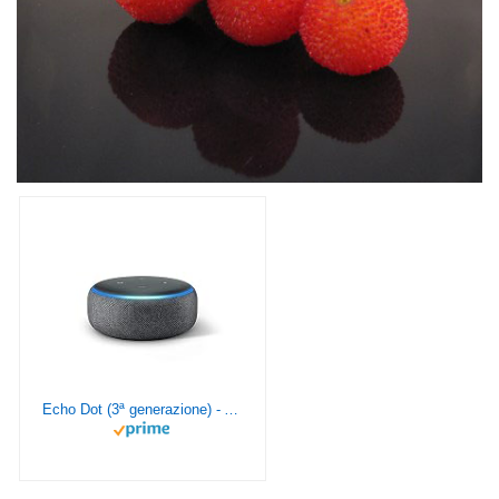
Echo Dot (3ª generazione) - Altoparlante intelligente con integrazione Alexa - Tessuto antracite