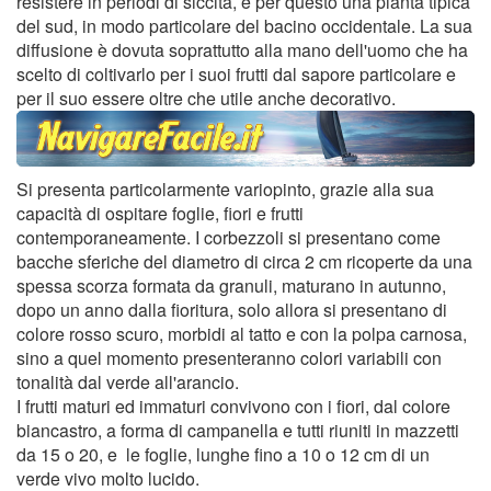
resistere in periodi di siccità, è per questo una pianta tipica
del sud, in modo particolare del bacino occidentale. La sua
diffusione è dovuta soprattutto alla mano dell'uomo che ha
scelto di coltivarlo per i suoi frutti dal sapore particolare e
per il suo essere oltre che utile anche decorativo.
Si presenta particolarmente variopinto, grazie alla sua
capacità di ospitare foglie, fiori e frutti
contemporaneamente. I corbezzoli si presentano come
bacche sferiche del diametro di circa 2 cm ricoperte da una
spessa scorza formata da granuli, maturano in autunno,
dopo un anno dalla fioritura, solo allora si presentano di
colore rosso scuro, morbidi al tatto e con la polpa carnosa,
sino a quel momento presenteranno colori variabili con
tonalità dal verde all'arancio.
I frutti maturi ed immaturi convivono con i fiori, dal colore
biancastro, a forma di campanella e tutti riuniti in mazzetti
da 15 o 20, e le foglie, lunghe fino a 10 o 12 cm di un
verde vivo molto lucido.